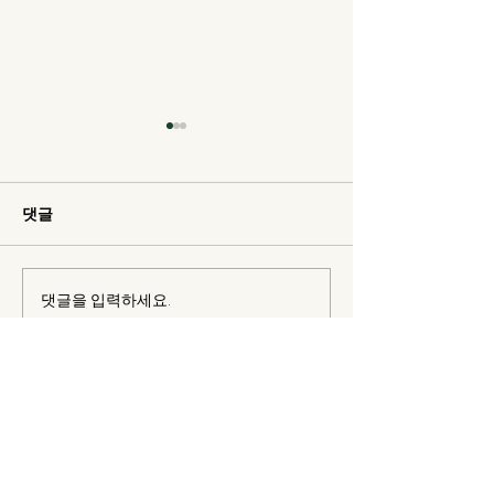
댓글
바지락,고동이 지천입니다.
댓글을 입력하세요.
유채 꽃 필 무렵
도 많지요.
​청산도 전기자전거대여
CSDBIKE.COM