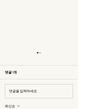
댓글 1개
댓글을 입력하세요.
유채 꽃 필 무렵이면 축제
청산도가 재미있
도 많지요.
요!
최신순