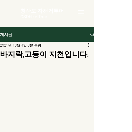
청산도 자전거투어
CSDbike Tour
게시물
2021년 10월 4일
0분 분량
바지락,고동이 지천입니다.