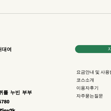
바지락,고동이 지천입니다.
청산
거대여
요금안내 및 사용
코스소개
이용자후기
퀴를 누빈 부부
자주묻는질문
5780
Zjov2k